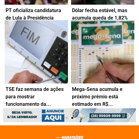
PT oficializa candidatura
Dólar fecha estável, mas
Geraldo Alckmin compõe a
de Lula à Presidência
acumula queda de 1,82%
chapa como candidato à
Bolsa sobe 3,5% no mês e
em...
Vice-Presidência...
petróleo salta mais...
3 de agosto de 2026
3 de agosto de 2026
TSE faz semana de ações
Mega-Sena acumula e
para mostrar
próximo prêmio está
Uma live será realizada
Dezenas sorteadas foram:
funcionamento da...
estimado em R$...
nesta segunda (3), às
30 - 35 - 38 -...
17h30,...
31 de julho de 2026
3 de agosto de 2026