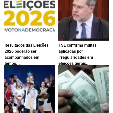
5 de agosto de 2026
Resultados das Eleições
TSE confirma multas
2026 poderão ser
aplicadas por
acompanhados em
irregularidades em
Site e app do TSE permitirão
Decisão do Tribunal foi
tempo...
eleições gerais...
consultar totalização dos...
unânime em ambos os
casos,...
5 de agosto de 2026
5 de agosto de 2026