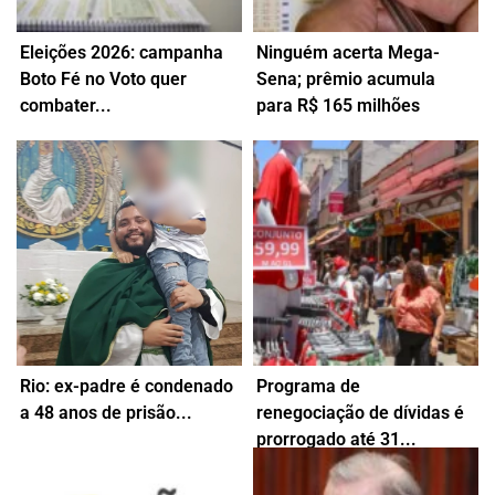
Eleições 2026: campanha
Ninguém acerta Mega-
Boto Fé no Voto quer
Sena; prêmio acumula
Iniciativa reúne
Dezenas sorteadas foram:
combater...
para R$ 165 milhões
comunidades de fé e
16 - 21 - 24 -...
entidades ecumênicas
7 de agosto de 2026
Combater...
7 de agosto de 2026
Rio: ex-padre é condenado
Programa de
Padrasto também é acusado
a 48 anos de prisão...
renegociação de dívidas é
de instigação ao suicídio A...
Medida foi oficializada no
prorrogado até 31...
Diário Oficial da União
7 de agosto de 2026
deste...