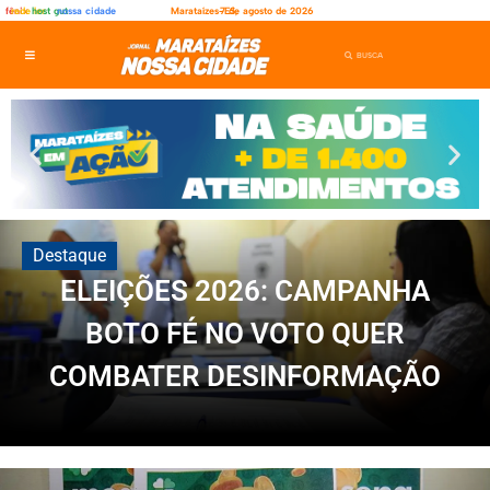
fênix
rede ler
host gut
nossa cidade
Marataízes-ES,
7 de agosto de 2026
Destaque
ELEIÇÕES 2026: CAMPANHA
BOTO FÉ NO VOTO QUER
COMBATER DESINFORMAÇÃO
Iniciativa...