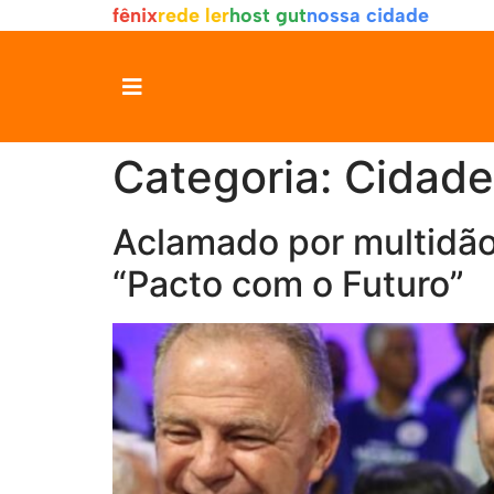
fênix
rede ler
host gut
nossa cidade
Categoria:
Cidade
Aclamado por multidão
“Pacto com o Futuro”