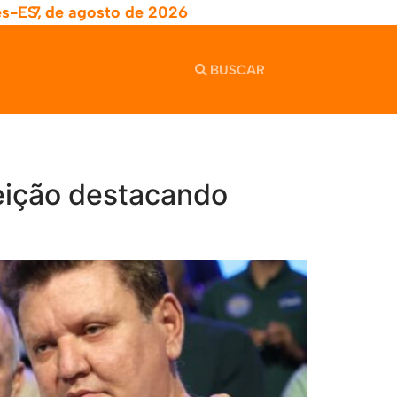
es-ES,
7 de agosto de 2026
leição destacando