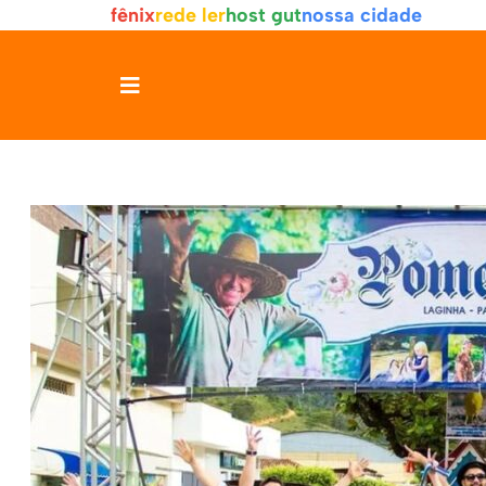
fênix
rede ler
host gut
nossa cidade